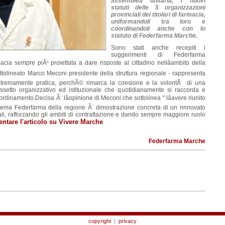
assemblea unitaria, i nuovi
statuti delle 5 organizzazioni
provinciali dei titolari di farmacia,
uniformandoli tra loro e
coordinandoli anche con lo
statuto di Federfarma Marche.
Sono stati anche recepiti i
suggerimenti di Federfarma
cia sempre piÃ¹ proiettata a dare risposte al cittadino nellâambito della
sottolineato Marco Meconi presidente della struttura regionale - rappresenta
estremamente pratica, perchÃ© rimarca la coesione e la volontÃ di una
ssetto organizzativo ed istituzionale che quotidianamente si raccorda e
oordinamento.Decisa Ã¨ lâopinione di Meconi che sottolinea " lâavere riunito
stema Federfarma della regione Ã¨ dimostrazione concreta di un rinnovato
nali, rafforzando gli ambiti di contrattazione e dando sempre maggiore ruolo
tare l'articolo su Vivere Marche
Federfarma Marche
copyright
|
privacy