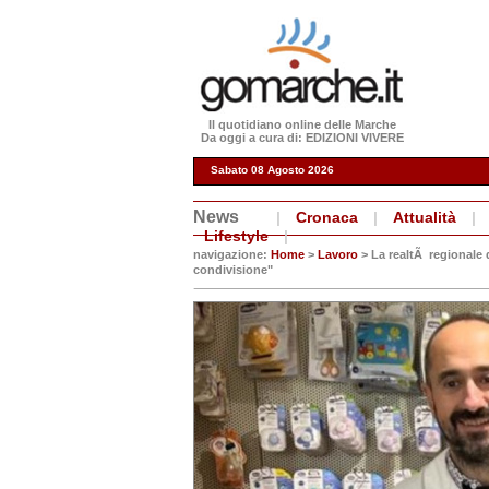
Il quotidiano online delle Marche
Da oggi a cura di: EDIZIONI VIVERE
Sabato 08 Agosto 2026
News
|
Cronaca
|
Attualità
|
Lifestyle
|
navigazione:
Home
>
Lavoro
> La realtÃ regionale 
condivisione"