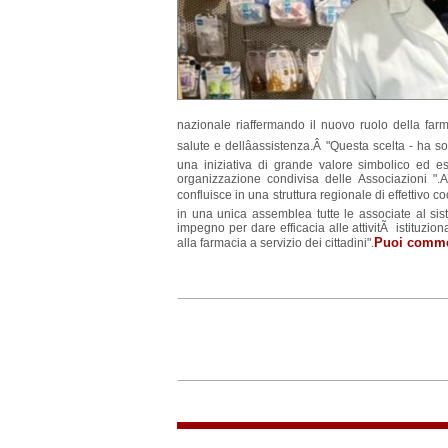
nazionale riaffermando il nuovo ruolo della farma
salute e dellâassistenza.Â "Questa scelta - ha 
una iniziativa di grande valore simbolico ed 
organizzazione condivisa delle Associazioni ".A
confluisce in una struttura regionale di effettivo c
in una unica assemblea tutte le associate al si
impegno per dare efficacia alle attivitÃ istituzio
Puoi commen
alla farmacia a servizio dei cittadini".