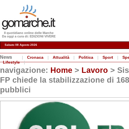
Il quotidiano online delle Marche
Da oggi a cura di: EDIZIONI VIVERE
Sabato 08 Agosto 2026
News
|
Cronaca
|
Attualità
|
Politica
|
Sport
|
Spe
Lifestyle
|
navigazione:
Home
>
Lavoro
> Sis
FP chiede la stabilizzazione di 168
pubblici