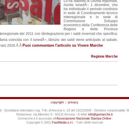
Lo ha stabilito la Giunta regionale,
riunita lunedÃ¬ 1 dicembre, che
ha individuato il periodo condiviso
in sede di Coordinamento tecnico
interregionale e in sede di
Commissione Sviluppo
economico della Conferenza delle
Regioni e delle Province
erregionale del 2011 con lâintegrazione per i saldi invernali che specifica:
fania coincida con il lunedÃ¬, lâinizio dei saldi viene anticipato al sabato.
Puoi commentare l'articolo su Vivere Marche
ennaio 2026.Â Â
Regione Marche
copyright
|
privacy
 - Quotidiano telematico reg. Trib. di Ancona n. 23 del 13/12/2000 - Direttore responsabile: M
Redazione: via Albertini, 9 - 60131 Ancona - E-Mail:
info@gomarche.it
Gomarche.it è associato all'
Associazione Nazionale Stampa Online
Copyright © 2001
FastMedia s.r.l.
- Tutti i diritti riservati