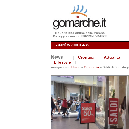
Il quotidiano online delle Marche
Da oggi a cura di: EDIZIONI VIVERE
Venerdì 07 Agosto 2026
News
|
Cronaca
|
Attualità
|
Lifestyle
|
navigazione:
Home
>
Economia
> Saldi di fine stagi