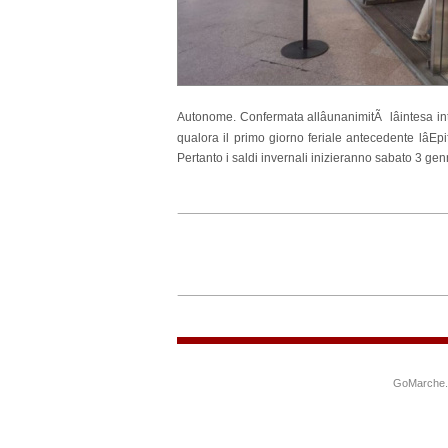
Autonome. Confermata allâunanimitÃ lâintesa int
qualora il primo giorno feriale antecedente lâEpi
Pertanto i saldi invernali inizieranno sabato 3 g
GoMarche.it