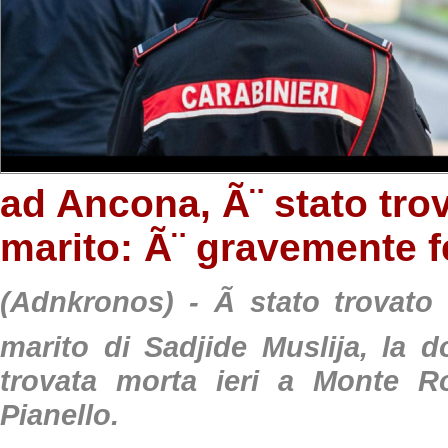
ad Ancona, Ã¨ stato trov
marito: Ã¨ gravemente f
(Adnkronos) - Ã stato trovato N
marito di Sadjide Muslija, la 
trovata morta ieri a Monte Ro
Pianello.