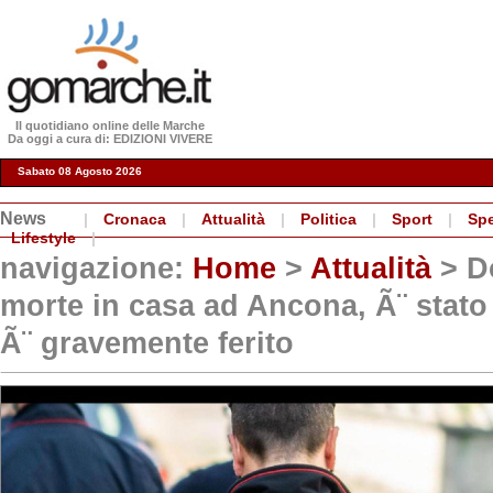
Il quotidiano online delle Marche
Da oggi a cura di: EDIZIONI VIVERE
Sabato 08 Agosto 2026
News
|
Cronaca
|
Attualità
|
Politica
|
Sport
|
Spe
Lifestyle
|
navigazione:
Home
>
Attualità
> D
morte in casa ad Ancona, Ã¨ stato 
Ã¨ gravemente ferito